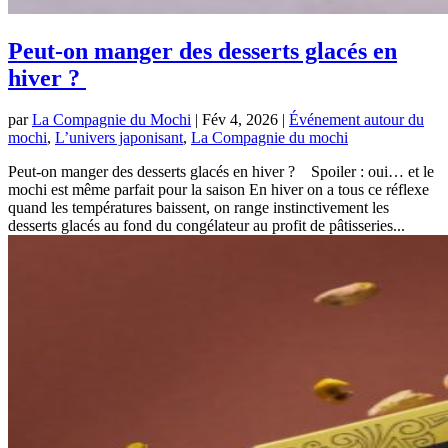
Peut-on manger des desserts glacés en
hiver ?
par
La Compagnie du Mochi
|
Fév 4, 2026
|
Événement autour du
mochi
,
L’univers japonisant
,
La Compagnie du mochi
Peut-on manger des desserts glacés en hiver ? Spoiler : oui… et le
mochi est même parfait pour la saison En hiver on a tous ce réflexe
quand les températures baissent, on range instinctivement les
desserts glacés au fond du congélateur au profit de pâtisseries...