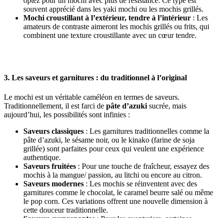
optez pour un mochi avec plus de résistance. Ce type est
souvent apprécié dans les yaki mochi ou les mochis grillés.
Mochi croustillant à l’extérieur, tendre à l’intérieur
: Les
amateurs de contraste aimeront les mochis grillés ou frits, qui
combinent une texture croustillante avec un cœur tendre.
3. Les saveurs et garnitures : du traditionnel à l’original
Le mochi est un véritable caméléon en termes de saveurs.
Traditionnellement, il est farci de
pâte d’azuki
sucrée, mais
aujourd’hui, les possibilités sont infinies :
Saveurs classiques
: Les garnitures traditionnelles comme la
pâte d’azuki, le sésame noir, ou le kinako (farine de soja
grillée) sont parfaites pour ceux qui veulent une expérience
authentique.
Saveurs fruitées
: Pour une touche de fraîcheur, essayez des
mochis à la mangue/ passion, au litchi ou encore au citron.
Saveurs modernes
: Les mochis se réinventent avec des
garnitures comme le chocolat, le caramel beurre salé ou même
le pop corn. Ces variations offrent une nouvelle dimension à
cette douceur traditionnelle.