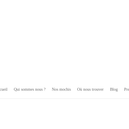
cueil
Qui sommes nous ?
Nos mochis
Où nous trouver
Blog
Pre