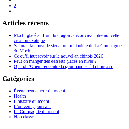
1
2
→
Articles récents
Mochi glacé au fruit du dragon : découvrez notre nouvelle
création exotique
Sakura : la nouvelle signature printanière de La Compagnie
du Mochi
Ce qu’il faut savoir sur le nouvel an chinois 2026
Peut-on manger des desserts glacés en hiver ?
Quand l’Orient rencontre la gourmandise à la française
Catégories
Événement autour du mochi
Health
L'histoire du mochi
L’univers japonisant
La Compagnie du mochi
Non classé