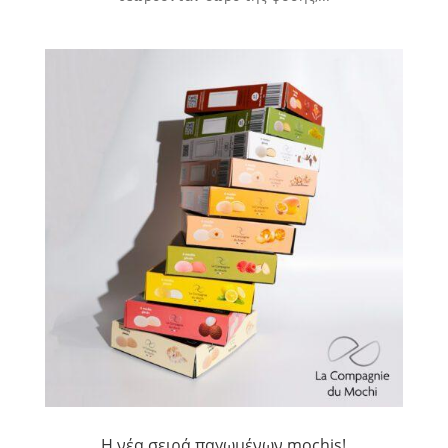
Η νέα σειρά παγωμένων mochis!