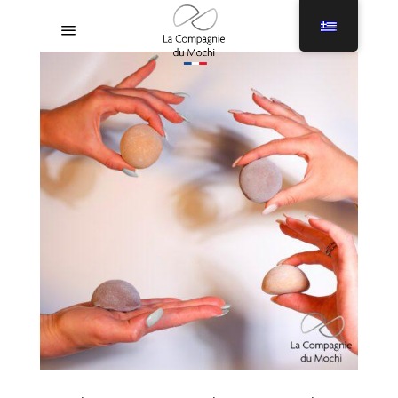
Μενού