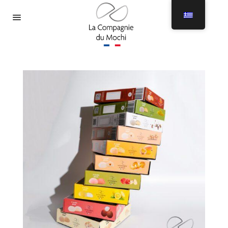
Μενού