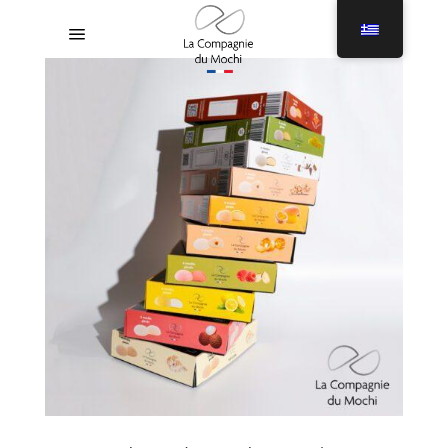
Μενού